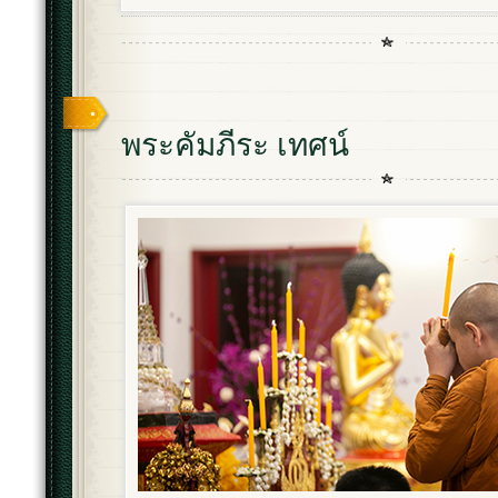
พระคัมภีระ เทศน์