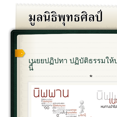
เนยยปฏิปทา ปฏิบัติธรรมให้
นี้