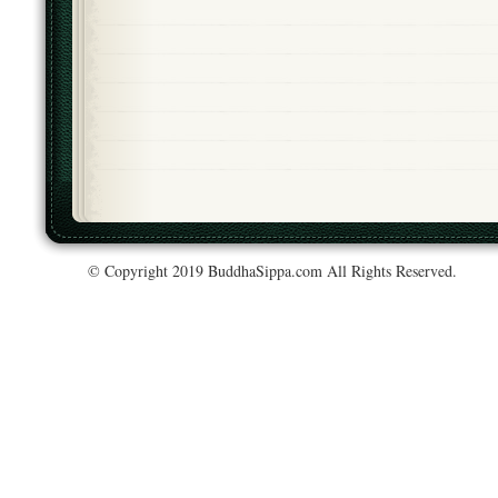
© Copyright 2019 BuddhaSippa.com All Rights Reserved.